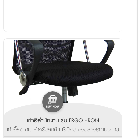
เก้าอี้สำนักงาน รุ่น ERGO -IRON
เก้าอี้สุขภาพ สำหรับลูกค้าพรีเมียม ของเราออกแบบตาม
หลักสรีระศาสตร์ ดีไซน์สวยงามเหมาะกับออฟฟิตสมัย