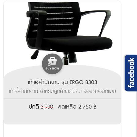
เก้าอี้สำนักงาน รุ่น ERGO B303
เก้าอี้สำนักงาน สำหรับลูกค้าพรีเมียม ของเราออกแบบ
ตามหลักสรีระศาสตร์ ดีไซน์สวยงามเหมาะกับออฟฟิต
สมัยใหม่ Modernstyle
ปกติ
3,930
ลดเหลือ 2,750 ฿