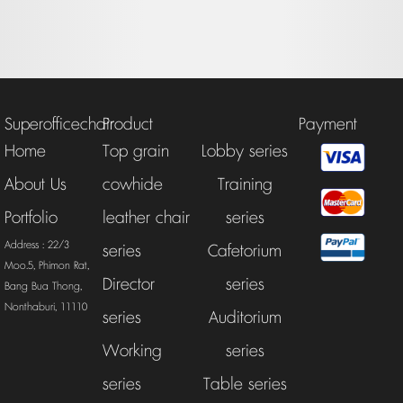
Superofficechair
Product
Payment
Home
Top grain
Lobby series
About Us
cowhide
Training
Portfolio
leather chair
series
Address : 22/3
series
Cafetorium
Moo.5, Phimon Rat,
Director
series
Bang Bua Thong,
Nonthaburi, 11110
series
Auditorium
Working
series
series
Table series