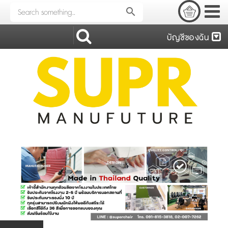
search
บัญชีของฉัน