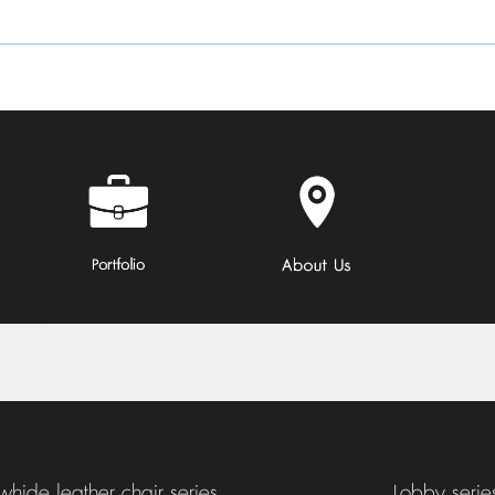
hide leather chair series
Lobby serie